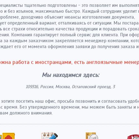
ециалисты тщательно подготовлены - это позволяет им выполнят
о и без изъянов, максимально быстро. Каждый сотрудник уделит
роблеме, доходчиво объяснит нюансы изготовления документа,
ует определенный вариант, отталкиваясь от ситуации. Мы постар
ь все страхи относительно качества продукции и порадовать сро
ния. Компания гарантирует полный сервис для клиента. При оф
а за каждым заказчиком закрепляется менеджер компании, кот
ждает его от момента оформления заявки до получения заказа и
жна работа с иностранцами, есть англоязычные мене
Мы находимся здесь:
109316, Россия, Москва, Остаповский проезд, 3
 хотите посетить наш офис, просьба позвонить и согласовать удоб
ас время. Без утвержденного времени, мы можем быть заняты и 
 вам должного внимания.