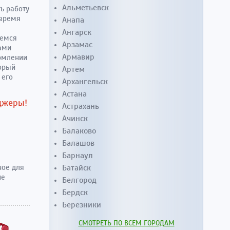
Альметьевск
ь работу
 время
Анапа
Ангарск
аемся
Арзамас
ками
Армавир
ормлении
орый
Артем
 его
Архангельск
Астана
джеры!
Астрахань
Ачинск
Балаково
Балашов
Барнаул
Батайск
ное для
не
Белгород
Бердск
Березники
СМОТРЕТЬ ПО ВСЕМ ГОРОДАМ