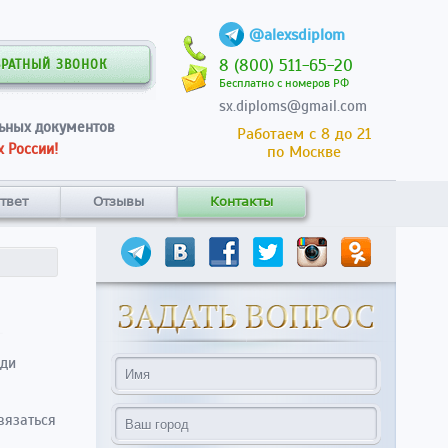
@alexsdiplom
8 (800) 511-65-20
БРАТНЫЙ ЗВОНОК
Бесплатно с номеров РФ
sx.diploms@gmail.com
ьных документов
Работаем с 8 до 21
 России!
по Москве
твет
Отзывы
Контакты
ади
вязаться