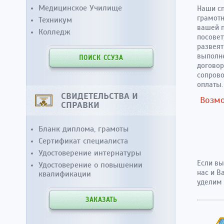
Медицинское Училище
Наши сп
грамотн
Техникум
вашей п
Колледж
посовет
развеят
выполне
ПОИСК ССУЗА
договор
сопрово
оплаты.
СВИДЕТЕЛЬСТВА И
Возмо
СПРАВКИ
Бланк диплома, грамоты
Сертификат специалиста
Удостоверение интернатуры
Если вы
Удостоверение о повышении
нас и В
квалификации
уделим
ЗАКАЗАТЬ