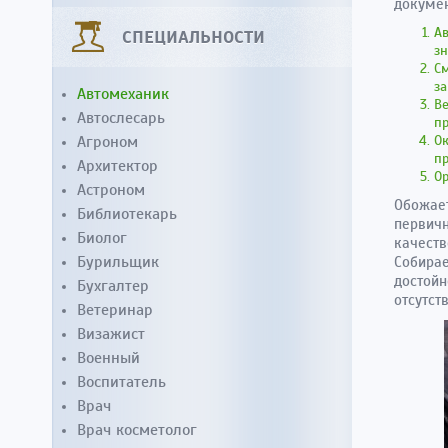
докумен
Ав
СПЕЦИАЛЬНОСТИ
з
См
за
Автомеханик
Ве
Автослесарь
п
Агроном
Ок
п
Архитектор
Ор
Астроном
Обожает
Библиотекарь
первичн
Биолог
качест
Бурильщик
Собирае
достойн
Бухгалтер
отсутст
Ветеринар
Визажист
Военный
Воспитатель
Врач
Врач косметолог