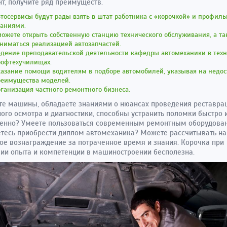
т, получите ряд преимуществ.
тосервисы будут рады взять в штат работника с «корочкой» и профил
наниями.
ожете открыть собственную станцию технического обслуживания, а т
ниматься реализацией автозапчастей.
дение преподавательской деятельности кафедры автомеханики в техн
рофтехучилищах.
азание помощи водителям в подборе автомобилей, указывая на недос
реимущества моделей.
ганизация частного ремонтного бизнеса.
е машины, обладаете знаниями о нюансах проведения реставрац
ого осмотра и диагностики, способны устранить поломки быстро 
венно? Умеете пользоваться современным ремонтным оборудова
тесь приобрести диплом автомеханика? Можете рассчитывать на
ое вознаграждение за потраченное время и знания. Корочка при
вии опыта и компетенции в машиностроении бесполезна.