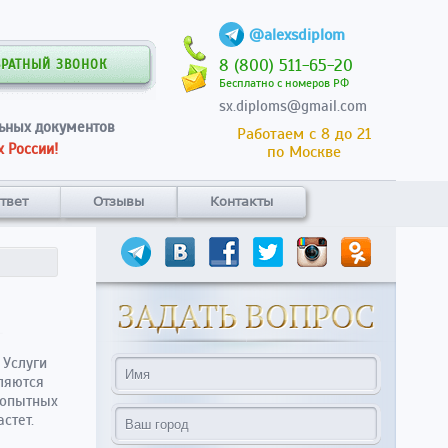
@alexsdiplom
8 (800) 511-65-20
БРАТНЫЙ ЗВОНОК
Бесплатно с номеров РФ
sx.diploms@gmail.com
ьных документов
Работаем с 8 до 21
 России!
по Москве
твет
Отзывы
Контакты
 Услуги
ляются
 опытных
стет.