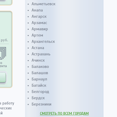
Альметьевск
Анапа
Ангарск
Арзамас
Армавир
Артем
руб.
Архангельск
Астана
Астрахань
Ачинск
то
ента
Балаково
Балашов
Барнаул
Батайск
Белгород
Бердск
а работу
Березники
ических
ый
СМОТРЕТЬ ПО ВСЕМ ГОРОДАМ