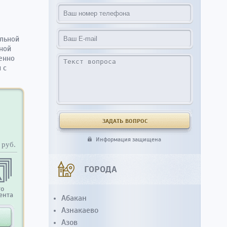
льной
ной
енно
 с
Информация защищена
руб.
ГОРОДА
то
ента
Абакан
Азнакаево
Азов