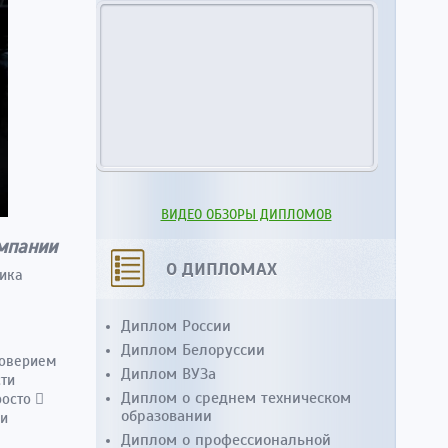
ВИДЕО ОБЗОРЫ ДИПЛОМОВ
мпании
О ДИПЛОМАХ
ника
Диплом России
Диплом Белоруссии
доверием
Диплом ВУЗа
сти
Диплом о среднем техническом
росто 
образовании
 и
Диплом о профессиональной