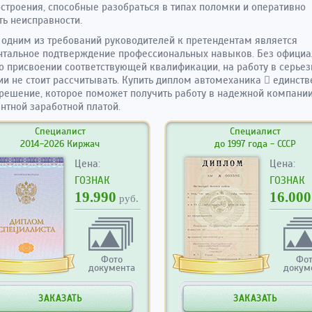
троения, способные разобраться в типах поломки и оперативно
ть неисправности.
 одним из требований руководителей к претендентам является
тальное подтверждение профессиональных навыков. Без официа
о присвоении соответствующей квалификации, на работу в серьез
и не стоит рассчитывать. Купить диплом автомеханика  единств
решение, которое поможет получить работу в надежной компании
нтной заработной платой.
Специалист
Специалист
2014-2026 Киржач
до 1997 года - СССР
Цена:
Цена:
ГОЗНАК
ГОЗНАК
19.990
16.000
руб.
Фото
Фо
документа
докум
ЗАКАЗАТЬ
ЗАКАЗАТЬ