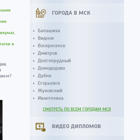
ьными
ГОРОДА В МСК
акже
Балашиха
икумах,
Видное
татки и
Воскресенск
Дмитров
Долгопрудный
ии,
Домодедово
и
Дубна
нием?
Егорьевск
Жуковский
Ивантеевка
СМОТРЕТЬ ПО ВСЕМ ГОРОДАМ МСК
ВИДЕО ДИПЛОМОВ